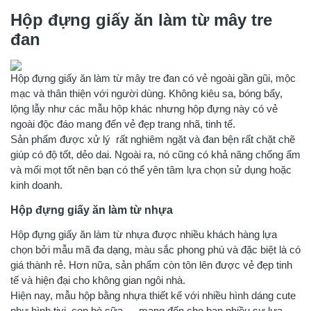
Hộp đựng giấy ăn làm từ mây tre
đan
Hộp đựng giấy ăn làm từ mây tre đan có vẻ ngoài gần gũi, mộc
mạc và thân thiện với người dùng. Không kiêu sa, bóng bẩy,
lộng lẫy như các mẫu hộp khác nhưng hộp đựng này có vẻ
ngoài độc đáo mang đến vẻ đẹp trang nhã, tinh tế.
Sản phẩm được xử lý rất nghiêm ngặt và đan bện rất chặt chẽ
giúp có độ tốt, dẻo dai. Ngoài ra, nó cũng có khả năng chống ẩm
và mối mọt tốt nên bạn có thể yên tâm lựa chọn sử dụng hoặc
kinh doanh.
Hộp đựng giấy ăn làm từ nhựa
Hộp đựng giấy ăn làm từ nhựa được nhiều khách hàng lựa
chọn bởi mẫu mã đa dạng, màu sắc phong phú và đặc biệt là có
giá thành rẻ. Hơn nữa, sản phẩm còn tôn lên được vẻ đẹp tinh
tế và hiện đại cho không gian ngôi nhà.
Hiện nay, mẫu hộp bằng nhựa thiết kế với nhiều hình dáng cute
như hình tivi, con bò sữa,… mang đến cho bạn nhiều sự lựa