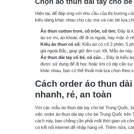
Chọn áo thun dài tay cho bé
Hiện tại, để đáp ứng với nhu cầu của thị trường c
kiểu dáng khác nhau cho các mẹ và các bé lựa chọn
Áo thun cotton trơn, cổ tròn, cổ tim:
Đây là k
áo sơ mi, áo khoác để đi ra ngoài, hay mặc ở n
Kiểu áo thun có cổ:
Kiểu áo có cổ 3 phân, 5 ph
giá ngoài Bắc, giúp giữ ấm cực tốt. Mẫu áo này
Áo thun dài tay cổ bẻ, có cúc…
Đây là kiểu áo
được sử dụng để đi học hoặc khi có dịp cần sự lị
khác nhau, bạn có thể thoải mái lựa chọn theo 
Cách order áo thun dài
nhanh, rẻ, an toàn
Với các mẫu áo thun dài tay cho bé Trung Quốc, b
việc order áo thun dài tay cho bé Trung Quốc trê
cách này, bạn chẳng cần phải mất thời gian và côn
có kết nối internet để nhập hàng về. Thêm nữa, c