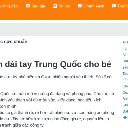
ướng dẫn
Báo giá
Tin tức
Chính sách
Thông
ốc cực chuẩn
Ali
hà
Ali
Hà
n dài tay Trung Quốc cho bé
sắ
Ta
ốc cực kỳ phổ biến và được nhiều người yêu thích. Sở dĩ nó
hàn
Qu
Qu
ng Quốc có mẫu mã vô cùng đa dạng và phong phú. Các mẹ có
Sài
h yêu thích với đủ màu sắc, kiểu dáng, họa tiết, kích
Qu
 con mình.
Đặt
 có giá thành rẻ, rẻ hơn rất nhiều so với các hãng áo phông
HN
do nơi đây sở hữu lực lượng lao động giá rẻ, nguyên liệu tự
 tranh giữa các công ty.