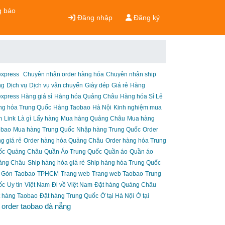
 báo
Đăng nhập
Đăng ký
express
Chuyên nhận order hàng hóa
Chuyên nhận ship
ng
Dịch vụ
Dịch vụ vận chuyển
Giày dép
Giá rẻ
Hàng
express
Hàng giá sỉ
Hàng hóa Quảng Châu
Hàng hóa Sỉ Lẻ
ng hóa Trung Quốc
Hàng Taobao
Hà Nội
Kinh nghiệm mua
m
Link
Là gì
Lấy hàng
Mua hàng Quảng Châu
Mua hàng
obao
Mua hàng Trung Quốc
Nhập hàng Trung Quốc
Order
g giá rẻ
Order hàng hóa Quảng Châu
Order hàng hóa Trung
ốc
Quảng Châu
Quần Áo Trung Quốc
Quần áo
Quần áo
ảng Châu
Ship hàng hóa giá rẻ
Ship hàng hóa Trung Quốc
 Gòn
Taobao
TPHCM
Trang web
Trang web Taobao
Trung
ốc
Uy tín
Việt Nam
Đi về Việt Nam
Đặt hàng Quảng Châu
 hàng Taobao
Đặt hàng Trung Quốc
Ở tại Hà Nội
Ở tại
order taobao đà nẵng