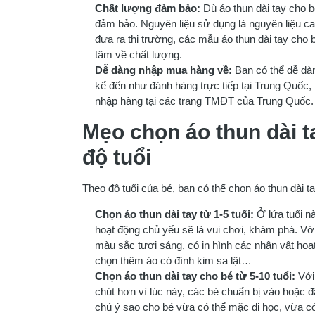
Chất lượng đảm bảo:
Dù áo thun dài tay cho b
đảm bảo. Nguyên liệu sử dụng là nguyên liệu ca
đưa ra thị trường, các mẫu áo thun dài tay cho
tâm về chất lượng.
Dễ dàng nhập mua hàng về:
Bạn có thể dễ dà
kể đến như đánh hàng trực tiếp tại Trung Quốc,
nhập hàng tại các trang TMĐT của Trung Quốc.
Mẹo chọn áo thun dài t
độ tuổi
Theo độ tuổi của bé, bạn có thể chọn áo thun dài t
Chọn áo thun dài tay từ 1-5 tuổi:
Ở lứa tuổi n
hoạt động chủ yếu sẽ là vui chơi, khám phá. Vớ
màu sắc tươi sáng, có in hình các nhân vật hoạt
chọn thêm áo có đính kim sa lật…
Chọn áo thun dài tay cho bé từ 5-10 tuổi:
Với 
chút hơn vì lúc này, các bé chuẩn bị vào hoặc đ
chú ý sao cho bé vừa có thể mặc đi học, vừa có