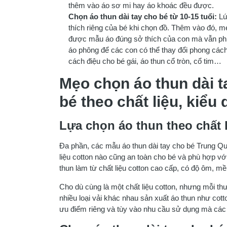
thêm vào áo sơ mi hay áo khoác đều được.
Chọn áo thun dài tay cho bé từ 10-15 tuổi:
Lú
thích riêng của bé khi chọn đồ. Thêm vào đó, 
được mẫu áo đúng sở thích của con mà vẫn p
áo phông để các con có thể thay đổi phong cách,
cách điệu cho bé gái, áo thun cổ tròn, cổ tim…
Mẹo chọn áo thun dài 
bé theo chất liệu, kiểu
Lựa chọn áo thun theo chất 
Đa phần, các mẫu áo thun dài tay cho bé Trung Quố
liệu cotton nào cũng an toàn cho bé và phù hợp 
thun làm từ chất liệu cotton cao cấp, có độ ôm, 
Cho dù cùng là một chất liệu cotton, nhưng mỗi t
nhiều loại vải khác nhau sản xuất áo thun như cotto
ưu điểm riêng và tùy vào nhu cầu sử dụng mà các