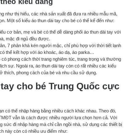
 theo kiểu dáng
ũng như thị hiếu, các nhà sản xuất đã đưa ra nhiều mẫu mã,
. Một số kiểu áo thun dài tay cho bé có thể kể đến như:
iểu cơ bản, mẹ và bé có thể dễ dàng phối áo thun dài tay với
hà, mặc đi ngủ đều được.
ân, 7 phân khá kén người mặc, chỉ phù hợp với thời tiết lạnh
 có thể kết hợp với áo khoác, áo dạ, áo parka…
 có phong cách thời trang nghiêm túc, trang trọng và thường
ch sự. Ngoài ra, áo thun dài tay còn có rất nhiều các kiểu
sở thích, phong cách của bé và nhu cầu sử dụng.
 tay cho bé Trung Quốc cực
ạn có thể nhập hàng bằng nhiều cách khác nhau. Theo đó,
n TMĐT vẫn là cách được nhiều người lựa chọn hơn cả. Với
g sức đi nhập hàng mà chỉ cần ngồi nhà, sử dụng các thiết bị
ách này còn có nhiều ưu điểm như: