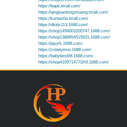
https://bape.tmall.com/
https://qingluantongzhuang.tmall.com/
https://kuntasha.tmall.com/
https://dkids113.1688.com/
https://shop1494003200747.1688.com/
https://shop1388854515631.1688.com/
https://jayyfs.1688.com/
https://zsbeiyimei.1688.com/
https://babybest08.1688.com/
https://shop410971477i2h9.1688.com/