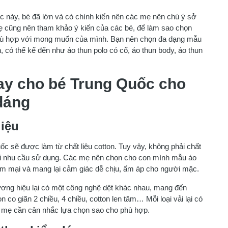
c này, bé đã lớn và có chính kiến nên các mẹ nên chú ý sở
mẹ cũng nên tham khảo ý kiến của các bé, để làm sao chọn
hù hợp với mong muốn của mình. Bạn nên chọn đa dạng mẫu
 có thể kể đến như áo thun polo có cổ, áo thun body, áo thun
tay cho bé Trung Quốc cho
 dáng
liệu
c sẽ được làm từ chất liệu cotton. Tuy vậy, không phải chất
với nhu cầu sử dụng. Các mẹ nên chọn cho con mình mẫu áo
mềm mại và mang lại cảm giác dễ chịu, ấm áp cho người mặc.
hương hiệu lại có một công nghệ dệt khác nhau, mang đến
n co giãn 2 chiều, 4 chiều, cotton len tăm… Mỗi loại vải lại có
 mẹ cần cân nhắc lựa chọn sao cho phù hợp.