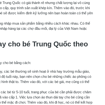
é Trung Quốc có giá thành rẻ nhưng chất lượng lại vô cùng
o cấp, quy trình sản xuất khép kín. Thêm vào đó, trước khi
 bé sẽ được kiểm định kỹ lưỡng nên bạn hoàn toàn có thể yên
ng nhập mua sản phẩm bằng nhiều cách khác nhau. Có thể
 nhập hàng tại các chợ đầu mối, đại lý của Việt Nam hoặc
ay cho bé Trung Quốc theo
ay cho bé bằng cách:
ày, các bé thường sẽ sinh hoạt ở nhà hay trường mẫu giáo,
i độ tuổi này, bạn nên chọn cho bé những chiếc áo phông có
 hình thật to. Thêm vào đó, với các bé gái, mẹ cũng có thể
các bé từ 5-10 tuổi, trang phục của bé cần phải được chăm
ã vào cấp 1. Việc lựa chọn áo thun dài tay cho bé cũng cần
 thể mặc đi chơi. Thêm vào đó, khi đi học, nó có thể kết hợp