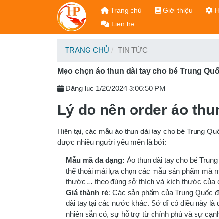
Trang chủ
Giới thiệu
H
Liên hệ
TRANG CHỦ
TIN TỨC
Mẹo chọn áo thun dài tay cho bé Trung Qu
Đăng lúc 1/26/2024 3:06:50 PM
Lý do nên order áo thu
Hiện tại, các mẫu áo thun dài tay cho bé Trung Qu
được nhiều người yêu mến là bởi:
Mẫu mã đa dạng:
Áo thun dài tay cho bé Tru
thể thoải mái lựa chọn các mẫu sản phẩm mà mìn
thước… theo đúng sở thích và kích thước của
Giá thành rẻ:
Các sản phẩm của Trung Quốc đều
dài tay tại các nước khác. Sở dĩ có điều này là 
nhiên sẵn có, sự hỗ trợ từ chính phủ và sự cạnh