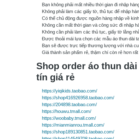
Bạn không phải mất nhiều thời gian đi nhập hà
Không phải làm các giấy tờ, thủ tục để nhập hà
Có thể chủ động được nguồn hàng nhập về kinh
Không cần mất thời gian và công sức đi nhập h
Không cần phải làm các thủ tục, giấy tờ lằng n
Được thoải mái lựa chọn các mẫu áo thun dài 
Bạn sẽ được trực tiếp thương lượng với nhà c
Giá thành sản phẩm rẻ, thậm chí còn rẻ hơn rất 
Shop order áo thun dài
tín giá rẻ
https://yiqikids.taobao.com/
https://shop416926958.taobao.com/
https://204898.taobao.com/
https://houwu.tmall.com/
https://woobaby.tmall.com/
https://mianmianrou.tmall.com/
https://shop189130851.taobao.com/
https://shop114549708.taobao.com/