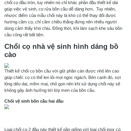
chổi cọ đầu tròn, tuy nhiên nó chỉ khác phần đầu thiết kế dài
giúp việc vệ sinh, cọ rửa bồn cầu dễ dàng hơn. Tuy nhiên,
nhược điểm của mẫu chổi này là khó có thể thay đổi được
hướng cầm cọ, chỉ cầm chiều thẳng đứng nên nhiều người
dùng cảm thấy khó chịu. Đồng thời, khi làm sạch khe sâu bồn
cầu cũng rất bất tiện.
Chổi cọ nhà vệ sinh hình dáng bồ
cào
Thiết kế chổi cọ bồn cầu với giữ phần cán được nhô lên cao
giúp chiếc cọ có thể len lỏi mọi ngóc ngách. Bên cạnh đó, sợi
lông dẻo dai, mềm mại, nhỏ gọn nên khi sử dụng chổi này sẽ
không gây ảnh hưởng tới lớp men của bồn cầu.
Chổi vệ sinh bồn cầu hai đầu
Loại chổi cọ 2 đầu này thiết kế gần giống với loại chổi inox có