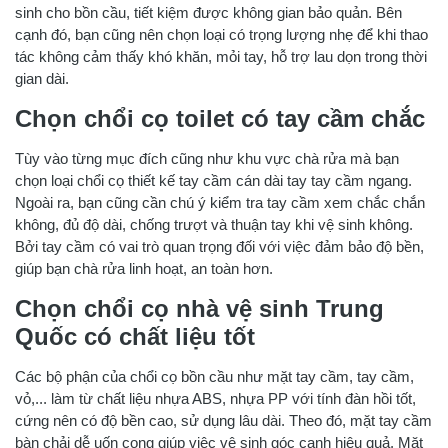
sinh cho bồn cầu, tiết kiệm được không gian bảo quản. Bên
cạnh đó, bạn cũng nên chọn loại có trọng lượng nhẹ để khi thao
tác không cảm thấy khó khăn, mỏi tay, hỗ trợ lau dọn trong thời
gian dài.
Chọn chổi cọ toilet có tay cầm chắc
Tùy vào từng mục đích cũng như khu vực chà rửa mà bạn
chọn loại chổi cọ thiết kế tay cầm cán dài tay tay cầm ngang.
Ngoài ra, bạn cũng cần chú ý kiểm tra tay cầm xem chắc chắn
không, đủ độ dài, chống trượt và thuận tay khi vệ sinh không.
Bởi tay cầm có vai trò quan trọng đối với việc đảm bảo độ bền,
giúp bạn chà rửa linh hoạt, an toàn hơn.
Chọn chổi cọ nhà vệ sinh Trung
Quốc có chất liệu tốt
Các bộ phận của chổi cọ bồn cầu như mặt tay cầm, tay cầm,
vỏ,... làm từ chất liệu nhựa ABS, nhựa PP với tính đàn hồi tốt,
cứng nên có độ bền cao, sử dụng lâu dài. Theo đó, mặt tay cầm
bàn chải dễ uốn cong giúp việc vệ sinh góc cạnh hiệu quả. Mặt