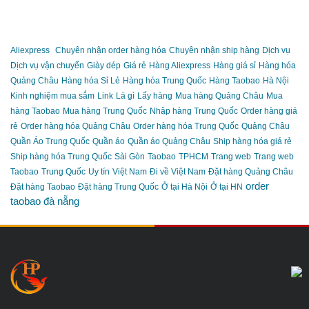
Aliexpress
Chuyên nhận order hàng hóa
Chuyên nhận ship hàng
Dịch vụ
Dịch vụ vận chuyển
Giày dép
Giá rẻ
Hàng Aliexpress
Hàng giá sỉ
Hàng hóa
Quảng Châu
Hàng hóa Sỉ Lẻ
Hàng hóa Trung Quốc
Hàng Taobao
Hà Nội
Kinh nghiệm mua sắm
Link
Là gì
Lấy hàng
Mua hàng Quảng Châu
Mua
hàng Taobao
Mua hàng Trung Quốc
Nhập hàng Trung Quốc
Order hàng giá
rẻ
Order hàng hóa Quảng Châu
Order hàng hóa Trung Quốc
Quảng Châu
Quần Áo Trung Quốc
Quần áo
Quần áo Quảng Châu
Ship hàng hóa giá rẻ
Ship hàng hóa Trung Quốc
Sài Gòn
Taobao
TPHCM
Trang web
Trang web
Taobao
Trung Quốc
Uy tín
Việt Nam
Đi về Việt Nam
Đặt hàng Quảng Châu
order
Đặt hàng Taobao
Đặt hàng Trung Quốc
Ở tại Hà Nội
Ở tại HN
taobao đà nẵng