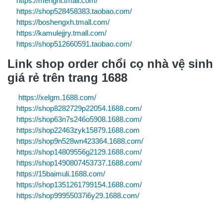
https://mengni.tmall.com/
https://shop528458383.taobao.com/
https://boshengxh.tmall.com/
https://kamulejjry.tmall.com/
https://shop512660591.taobao.com/
Link shop order chổi cọ nhà vệ sinh
giá rẻ trên trang 1688
https://xelgm.1688.com/
https://shop8282729p22054.1688.com/
https://shop63n7s246o5908.1688.com/
https://shop22463zyk15879.1688.com
https://shop9n528wn423364.1688.com/
https://shop14809556g2129.1688.com/
https://shop1490807453737.1688.com/
https://15baimuli.1688.com/
https://shop1351261799154.1688.com/
https://shop99955037i6y29.1688.com/