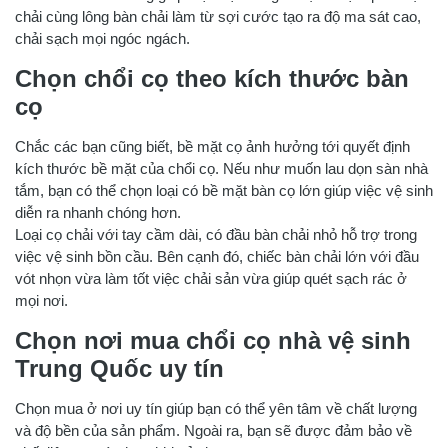
chải cùng lông bàn chải làm từ sợi cước tạo ra độ ma sát cao,
chải sạch mọi ngóc ngách.
Chọn chổi cọ theo kích thước bàn
cọ
Chắc các bạn cũng biết, bề mặt cọ ảnh hưởng tới quyết định
kích thước bề mặt của chổi cọ. Nếu như muốn lau dọn sàn nhà
tắm, bạn có thể chọn loại có bề mặt bàn cọ lớn giúp việc vệ sinh
diễn ra nhanh chóng hơn.
Loại cọ chải với tay cầm dài, có đầu bàn chải nhỏ hỗ trợ trong
việc vệ sinh bồn cầu. Bên cạnh đó, chiếc bàn chải lớn với đầu
vót nhọn vừa làm tốt việc chải sản vừa giúp quét sạch rác ở
mọi nơi.
Chọn nơi mua chổi cọ nhà vệ sinh
Trung Quốc uy tín
Chọn mua ở nơi uy tín giúp bạn có thể yên tâm về chất lượng
và độ bền của sản phẩm. Ngoài ra, bạn sẽ được đảm bảo về