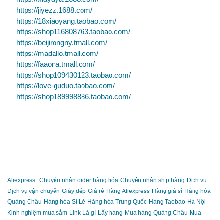
https://jiyezz.1688.com/
https://18xiaoyang.taobao.com/
https://shop116808763.taobao.com/
https://beijirongny.tmall.com/
https://madallo.tmall.com/
https://faaona.tmall.com/
https://shop109430123.taobao.com/
https://love-guduo.taobao.com/
https://shop189998886.taobao.com/
Aliexpress
Chuyên nhận order hàng hóa
Chuyên nhận ship hàng
Dịch vụ
Dịch vụ vận chuyển
Giày dép
Giá rẻ
Hàng Aliexpress
Hàng giá sỉ
Hàng hóa
Quảng Châu
Hàng hóa Sỉ Lẻ
Hàng hóa Trung Quốc
Hàng Taobao
Hà Nội
Kinh nghiệm mua sắm
Link
Là gì
Lấy hàng
Mua hàng Quảng Châu
Mua