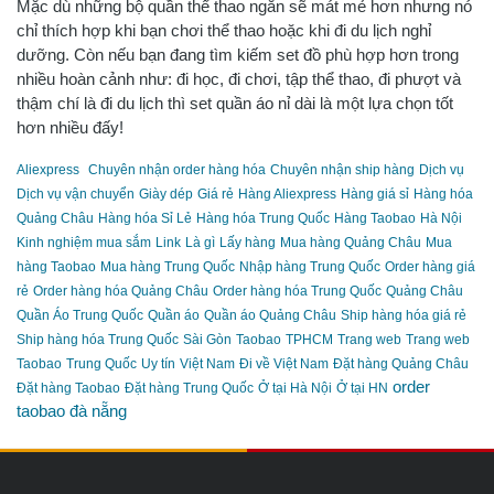
Mặc dù những bộ quần thể thao ngắn sẽ mát mẻ hơn nhưng nó
chỉ thích hợp khi bạn chơi thể thao hoặc khi đi du lịch nghỉ
dưỡng. Còn nếu bạn đang tìm kiếm set đồ phù hợp hơn trong
nhiều hoàn cảnh như: đi học, đi chơi, tập thể thao, đi phượt và
thậm chí là đi du lịch thì set quần áo nỉ dài là một lựa chọn tốt
hơn nhiều đấy!
Aliexpress
Chuyên nhận order hàng hóa
Chuyên nhận ship hàng
Dịch vụ
Dịch vụ vận chuyển
Giày dép
Giá rẻ
Hàng Aliexpress
Hàng giá sỉ
Hàng hóa
Quảng Châu
Hàng hóa Sỉ Lẻ
Hàng hóa Trung Quốc
Hàng Taobao
Hà Nội
Kinh nghiệm mua sắm
Link
Là gì
Lấy hàng
Mua hàng Quảng Châu
Mua
hàng Taobao
Mua hàng Trung Quốc
Nhập hàng Trung Quốc
Order hàng giá
rẻ
Order hàng hóa Quảng Châu
Order hàng hóa Trung Quốc
Quảng Châu
Quần Áo Trung Quốc
Quần áo
Quần áo Quảng Châu
Ship hàng hóa giá rẻ
Ship hàng hóa Trung Quốc
Sài Gòn
Taobao
TPHCM
Trang web
Trang web
Taobao
Trung Quốc
Uy tín
Việt Nam
Đi về Việt Nam
Đặt hàng Quảng Châu
order
Đặt hàng Taobao
Đặt hàng Trung Quốc
Ở tại Hà Nội
Ở tại HN
taobao đà nẵng